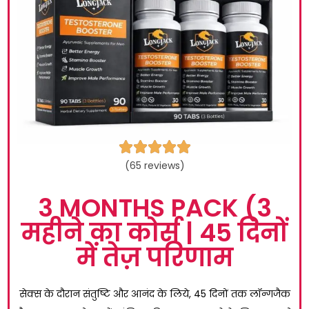





(65 reviews)
3 MONTHS PACK (3
महीने का कोर्स | 45 दिनों
में तेज़ परिणाम
सेक्स के दौरान संतुष्टि और आनंद के लिये, 45 दिनों तक लॉन्गजैक