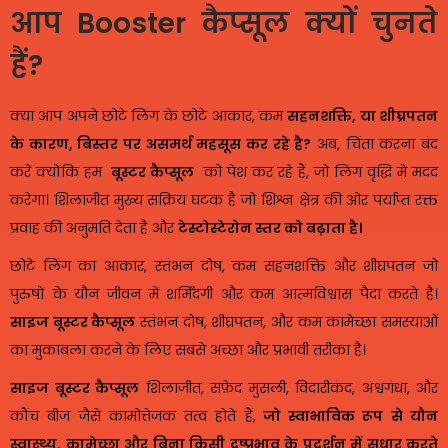
आप
Booster
कैप्सूल
क्यों
चुनते
हैं
?
क्या आप अपने छोटे लिंग के छोटे आकार, कम
सहनशक्ति, या शीघ्रपतन
के कारण, बिस्तर पर असमर्थ महसूस कर रहे है?
अब, चिंता करना बंद
करें क्योंकि हम
बूस्टर कैप्सूल
को पेश कर रहे हैं, जो लिंग वृद्धि में मदद
करेगा। शिलाजीत मुख्य सक्रिय घटक है जो शिश्न क्षेत्र की ओर पर्याप्त रक्त
प्रवाह की अनुमति देता है और
टेस्टोस्टेरोन स्तर को बढ़ाता है।
छोटे लिंग का आकार, स्तंभन दोष, कम सहनशक्ति और शीघ्रपतन जो
पुरुषों के यौन जीवन में शर्मिंदगी और कम आत्मविश्वास पैदा करते है।
साइज बूस्टर कैप्सूल
स्तंभन दोष, शीघ्रपतन, और कम कामेच्छा समस्याओं
का मुकाबला करने के लिए सबसे अच्छा और प्रभावी तरीका है।
साइज बूस्टर कैप्सूल
शिलाजीत, सफ़ेद मुसली, विदारीकंद, अश्वगंधा, और
कौंच बीज जैसे कामोत्तेजक तत्व होते हैं,
जो स्वाभाविक रूप से यौन
स्वास्थ्य, कामेच्छा और बिना किसी दुष्प्रभाव के प्रदर्शन में सुधार करते