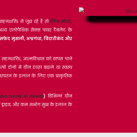
?
शक्ति से जूझ रहे हैं तो
लिंग मोटा,
न्य एलोपैथिक सेक्स पावर टैबलेट के
फ़ेद मुसली, अश्वगंधा, विदारीकंद और
ि, सहनशक्ति, आत्मविश्वास को वापस पाने
ुषों दोनों में यौन इच्छा बढ़ाने या स्वस्थ
ीघ्रपतन के इलाज के लिए एक प्राकृतिक
mba karne ki dawai
)
विभिन्न यौन
्स ड्राइव, और कम संभोग सुख के इलाज के