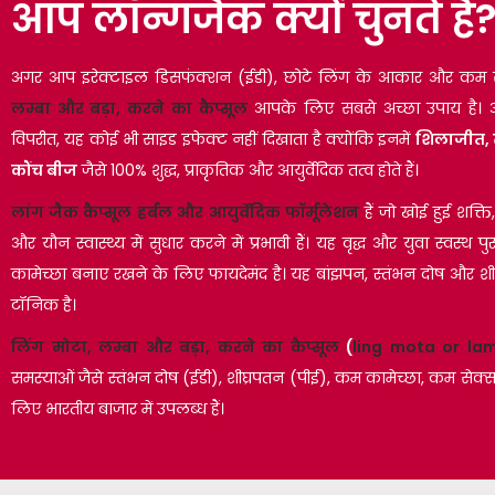
आप लॉन्गजैक क्यों चुनते हैं
अगर आप इरेक्टाइल डिसफंक्शन (ईडी), छोटे लिंग के आकार और कम सहन
लम्बा और बड़ा, करने का कैप्सूल
आपके लिए सबसे अच्छा उपाय है। अ
विपरीत, यह कोई भी साइड इफेक्ट नहीं दिखाता है क्योंकि इनमें
शिलाजीत, स
कौंच बीज
जैसे 100% शुद्ध, प्राकृतिक और आयुर्वेदिक तत्व होते हैं।
लांग जैक कैप्सूल
हर्बल और आयुर्वेदिक फॉर्मूलेशन
हैं जो खोई हुई शक्त
और यौन स्वास्थ्य में सुधार करने में प्रभावी हैं। यह वृद्ध और युवा स्वस्थ पुर
कामेच्छा बनाए रखने के लिए फायदेमंद है। यह बांझपन, स्तंभन दोष और श
टॉनिक है।
लिंग मोटा, लम्बा और बड़ा, करने का कैप्सूल
(
ling mota or la
समस्याओं जैसे स्तंभन दोष (ईडी), शीघ्रपतन (पीई), कम कामेच्छा, कम सेक
लिए भारतीय बाजार में उपलब्ध हैं।