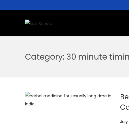
Category:
30 minute timin
Be
Ca
P
July
o