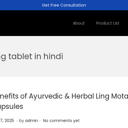
Get Free Consultation
About
Product List
g tablet in hindi
nefits of Ayurvedic & Herbal Ling Mo
psules
.
.
A
 7, 2025
by
admin
No comments yet