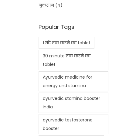
नुकसान
(4)
Popular Tags
1 घंटे तक करने का tablet
30 minute तक करने का
tablet
Ayurvedic medicine for
energy and stamina
ayurvedic stamina booster
india
ayurvedic testosterone
booster