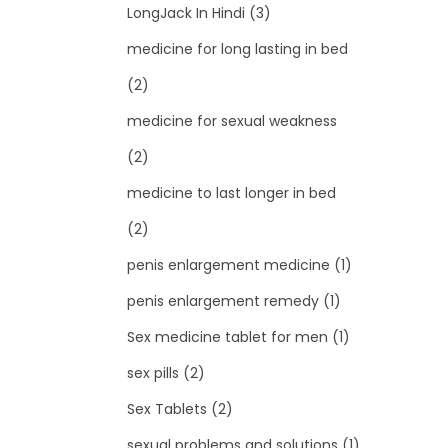
LongJack In Hindi
(3)
medicine for long lasting in bed
(2)
medicine for sexual weakness
(2)
medicine to last longer in bed
(2)
penis enlargement medicine
(1)
penis enlargement remedy
(1)
Sex medicine tablet for men
(1)
sex pills
(2)
Sex Tablets
(2)
sexual problems and solutions
(1)