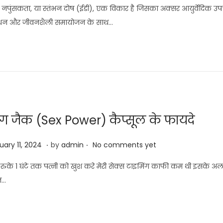
p
ष नपुंसकता, या स्तंभन दोष (ईडी), एक विकार है जिसका अक्सर आयुर्वेदिक उ
r
धन और जीवनशैली समायोजन के साथ…
i
l
2
3
,
2
0
ंग जैक (Sex Power) कैप्सूल के फायदे
2
6
.
.
F
uary 11, 2024
by
admin
No comments yet
e
 रुके 1 घंटे तक पत्नी को खुश करे मेरी सेक्स टाइमिंग काफी कम थी इसके अ
b
ज…
r
u
a