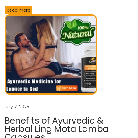
i
Read more
t
h
3
0
-
m
i
n
u
t
e
July 7, 2025
t
Benefits of Ayurvedic &
a
Herbal Ling Mota Lamba
b
Capsules
l