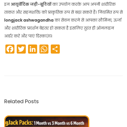
इन
आयुर्वेदिक जड़ी-बूटियों
का उपयोग करके आप अपनी शारीरिक
ताकत और सहनशक्ति को प्राकृतिक रूप से बढ़ा सकते हैं। नियमित रूप से
longjack ashwagandha
का सेवन करने से आपका स्टैमिना, ऊर्जा
और शारीरिक प्रदर्शन बेहतर हो सकता है इसलिए तुरंत ही ऑनलाइन
आर्डर करें और पाएं डिस्काउंटI
F
T
Li
W
S
a
w
n
h
h
लों
c
itt
k
a
ar
ग
e
er
e
ts
e
जै
b
dI
A
क
o
n
p
(
o
p
Related Posts
S
k
e
x
P