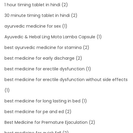
1 hour timing tablet in hindi
(2)
30 minute timing tablet in hindi
(2)
ayurvedic medicine for sex
(1)
Ayuvedic & Hebal Ling Mota Lamba Capsule
(1)
best ayurvedic medicine for stamina
(2)
best medicine for early discharge
(2)
best medicine for erectile dysfunction
(1)
best medicine for erectile dysfunction without side effects
(1)
best medicine for long lasting in bed
(1)
best medicine for pe and ed
(2)
Best Medicine for Premature Ejaculation
(2)
best medicine for quick fall
(2)