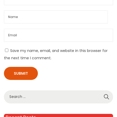
अ
धि
क
त
म
आ
Save my name, email, and website in this browser for
नं
the next time I comment.
द
लें
)